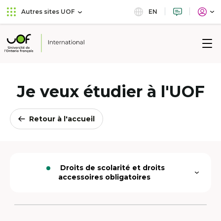
Aller
Passer
EN
Autres sites UOF
au
au
menu
contenu
principal
Université
de
l'Ontario
français
Je veux étudier à l'UOF
Retour à l'accueil
Droits de scolarité et droits
Ouvrir
Option
accessoires obligatoires
le
active
menu