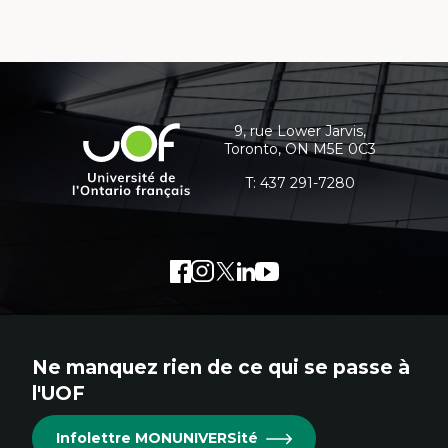
Coordonnées
et
informations
9, rue Lower Jarvis,
Université
Toronto, ON M5E 0C3
supplémentaires
de
l'Ontario
T:
437 291-7280
français
Facebook
Lien
Instagram
Lien
Twitter
Lien
LinkedIn
Lien
Youtube
Lien
externe
externe
externe
externe
externe
au
au
au
au
au
site.
site.
site.
site.
site.
Ne manquez rien de ce qui se passe à
Cet
Cet
Cet
Cet
Cet
l'UOF
hyperlien
hyperlien
hyperlien
hyperlien
hyperlien
s'ouvrira
s'ouvrira
s'ouvrira
s'ouvrira
s'ouvrira
Infolettre MONUNIVERSité
dans
dans
dans
dans
dans