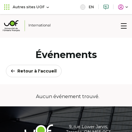
Aller
Passer
EN
Autres sites UOF
au
au
menu
contenu
principal
Université
de
l'Ontario
français
Événements
Retour à l'accueil
Aucun événement trouvé.
Coordonnées
et
informations
9, rue Lower Jarvis,
Université