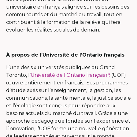
universitaire en français alignée sur les besoins des
communautés et du marché du travail, tout en
contribuant à la formation de la relève qui fera
évoluer les réalités sociales de demain.
À propos de l’Université de l’Ontario français
L’une des six universités publiques du Grand
Ce
Toronto, l’
Université de l’Ontario français
(UOF)
lien
œuvre entièrement en français. Ses programmes
s'ouvrira
d’étude axés sur l’enseignement, la gestion, les
dans
communications, la santé mentale, la justice sociale
une
et l’écologie sont conçus pour répondre aux
nouvelle
besoins actuels du marché du travail. Grâce à une
fenêtre
approche pédagogique fondée sur l’expérience et
l’innovation, l’UOF forme une nouvelle génération
de leaders engagés et ouverts sur le monde.