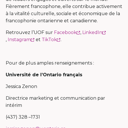
Fièrement francophone, elle contribue activement
à la vitalité culturelle, sociale et économique de la
francophonie ontarienne et canadienne.
Ce
Retrouvez l’UOF sur
Facebook
,
LinkedIn
Ce
Ce
Ce
lien
,
Instagram
et
TikTok
.
lien
lien
lien
s'ouvrira
s'ouvrira
s'ouvrira
s'ouvrira
dans
dans
dans
dans
une
Pour de plus amples renseignements :
une
une
une
nouvelle
Université de l’Ontario français
nouvelle
nouvelle
nouvelle
fenêtre
fenêtre
fenêtre
fenêtre
Jessica Zenon
Directrice marketing et communication par
intérim
(437) 328 –1731