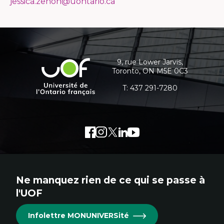
jessica.zenon@uontario.ca
Coordonnées
et
informations
9, rue Lower Jarvis,
Université
Toronto, ON M5E 0C3
supplémentaires
de
l'Ontario
T:
437 291-7280
français
Facebook
Lien
Instagram
Lien
Twitter
Lien
LinkedIn
Lien
Youtube
Lien
externe
externe
externe
externe
externe
au
au
au
au
au
site.
site.
site.
site.
site.
Ne manquez rien de ce qui se passe à
Cet
Cet
Cet
Cet
Cet
l'UOF
hyperlien
hyperlien
hyperlien
hyperlien
hyperlien
s'ouvrira
s'ouvrira
s'ouvrira
s'ouvrira
s'ouvrira
Infolettre MONUNIVERSité
dans
dans
dans
dans
dans