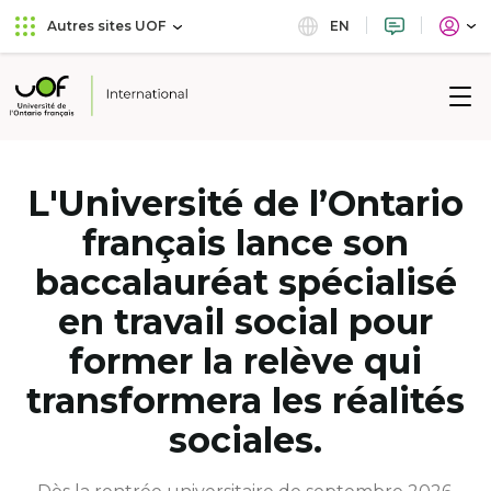
Aller
Passer
EN
Autres sites UOF
au
au
menu
contenu
principal
Université
de
l'Ontario
français
L'Université de l’Ontario
français lance son
baccalauréat spécialisé
en travail social pour
former la relève qui
transformera les réalités
sociales.