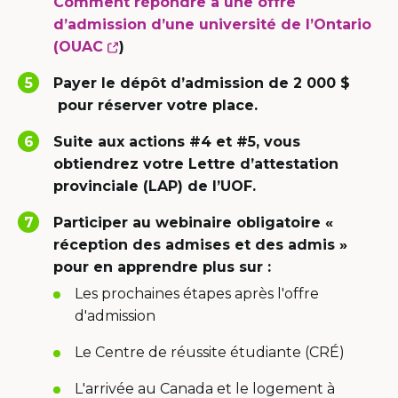
Comment répondre à une offre
d’admission d’une université de l’Ontario
This
(OUAC
)
link
Payer le dépôt d’admission de 2 000 $
will
pour réserver votre place.
open
in
Suite aux actions #4 et #5, vous
a
obtiendrez votre Lettre d’attestation
new
provinciale (LAP) de l’UOF.
window
Participer au webinaire obligatoire «
réception des admises et des admis »
pour en apprendre plus sur :
Les prochaines étapes après l'offre
d'admission
Le Centre de réussite étudiante (CRÉ)
L'arrivée au Canada et le logement à