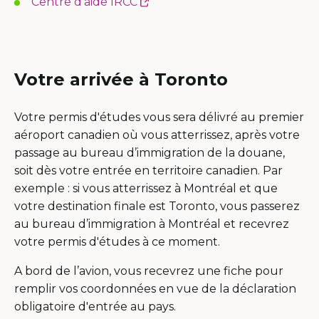
This
Centre d’aide IRCC
new
will
a
link
window
open
new
will
in
window
open
a
in
Votre arrivée à Toronto
new
a
window
new
Votre permis d'études vous sera délivré au premier
window
aéroport canadien où vous atterrissez, après votre
passage au bureau d’immigration de la douane,
soit dès votre entrée en territoire canadien. Par
exemple : si vous atterrissez à Montréal et que
votre destination finale est Toronto, vous passerez
au bureau d’immigration à Montréal et recevrez
votre permis d'études à ce moment.
A bord de l’avion, vous recevrez une fiche pour
remplir vos coordonnées en vue de la déclaration
obligatoire d'entrée au pays.