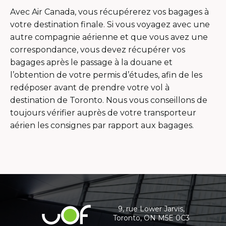
Avec Air Canada, vous récupérerez vos bagages à
votre destination finale. Si vous voyagez avec une
autre compagnie aérienne et que vous avez une
correspondance, vous devez récupérer vos
bagages après le passage à la douane et
l’obtention de votre permis d’études, afin de les
redéposer avant de prendre votre vol à
destination de Toronto. Nous vous conseillons de
toujours vérifier auprès de votre transporteur
aérien les consignes par rapport aux bagages.
Contact
details
and
9, rue Lower Jarvis,
Université
Toronto, ON M5E 0C3
additional
de