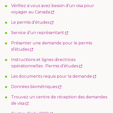
in
Vérifiez si vous avez besoin d’un visa pour
a
This
voyager au Canada
new
link
This
Le permis d’études
window
will
link
open
This
Service d’un représentant
will
in
link
open
Présenter une demande pour le permis
a
will
in
This
d’études
new
open
a
link
window
in
Instructions et lignes directrices
new
will
a
This
opérationnelles : Permis d’études
window
open
new
link
in
This
Les documents requis pour la demande
window
will
a
link
open
This
Données biométriques
new
will
in
link
window
open
Trouvez un centre de réception des demandes
a
will
in
This
de visa
new
open
a
link
window
in